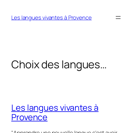
Aller
au
Les langues vivantes à Provence
contenu
Choix des langues…
Les langues vivantes à
Provence
"Apprendre une nouvelle langue c'est avoir