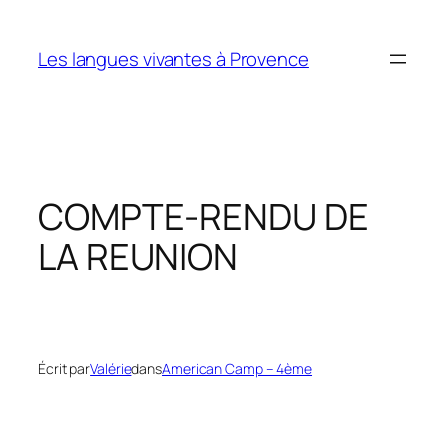
Aller
au
Les langues vivantes à Provence
contenu
COMPTE-RENDU DE
LA REUNION
Écrit par
Valérie
dans
American Camp – 4ème